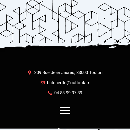
309 Rue Jean Jaurès, 83000 Toulon
butchertln@outlook.fr
04.83.99.37.39
Réseaux :